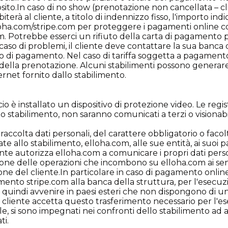
to.In caso di no show (prenotazione non cancellata – c
iterà al cliente, a titolo di indennizzo fisso, l'importo in
lloha.com/stripe.com per proteggere i pagamenti online con 
. Potrebbe esserci un rifiuto della carta di pagamento per
caso di problemi, il cliente deve contattare la sua banca d
di pagamento. Nel caso di tariffa soggetta a pagamento a
ella prenotazione. Alcuni stabilimenti possono generare f
ternet fornito dallo stabilimento.
icio è installato un dispositivo di protezione video. Le reg
 stabilimento, non saranno comunicati a terzi o visionabili 
 raccolta dati personali, del carattere obbligatorio o fac
 allo stabilimento, elloha.com, alle sue entità, ai suoi part
cliente autorizza elloha.com a comunicare i propri dati pers
one delle operazioni che incombono su elloha.com ai sensi
zione del cliente.In particolare in caso di pagamento onli
amento stripe.com alla banca della struttura, per l'esecuz
quindi avvenire in paesi esteri che non dispongono di un
 il cliente accetta questo trasferimento necessario per l'
le, si sono impegnati nei confronti dello stabilimento ad 
ti.