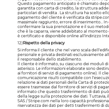
Questo pagamento anticipato è chiamato deposi
garantita con carta di credito, la struttura addeb
particolari di vendita . La struttura ha scelto e
pagamento del cliente è verificata da stripe.com
massimale raggiunto, errore di inserimento... In 
confermare la sua prenotazione e il suo metodo 
che è la caparra, viene addebitato al momento d
è certificato e disponibile online all'indirizzo In
12)
Rispetto della privacy
Si informa il cliente che nel vano scala dell'edif
personale e privata destinati esclusivamente allo
il responsabile dello stabilimento.
Il cliente è informato, su ciascuno dei moduli di
asterisco. Le informazioni elaborate sono destinate
ai fornitori di servizi di pagamento online). Il 
comunicazione risulti compatibile con l'esecuzi
relazione ai dati personali della Carta di prote
essere trasmesse dal fornitore di servizi di pag
informato che questo trasferimento di dati può 
della legge sulla protezione dei dati. Tuttavia,
SAS / Stripe.com nella loro capacità professiona
riservatezza dei dati per detti trasferimenti di da