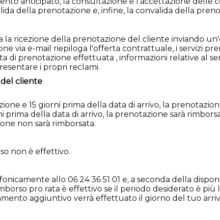
ento anticipato, la consultazione e l'accettazione delle c
alida della prenotazione e, infine, la convalida della pren
la ricezione della prenotazione del cliente inviando un'
 via e-mail riepiloga l'offerta contrattuale, i servizi preno
data di prenotazione effettuata , informazioni relative al se
resentare i propri reclami.
del cliente
tazione e 15 giorni prima della data di arrivo, la prenota
rni prima della data di arrivo, la prenotazione sarà rimbor
ione non sarà rimborsata.
rso non è effettivo.
icamente allo 06 24 36 51 01 e, a seconda della disponibil
borso pro rata è effettivo se il periodo desiderato è più 
gamento aggiuntivo verrà effettuato il giorno del tuo arrivo