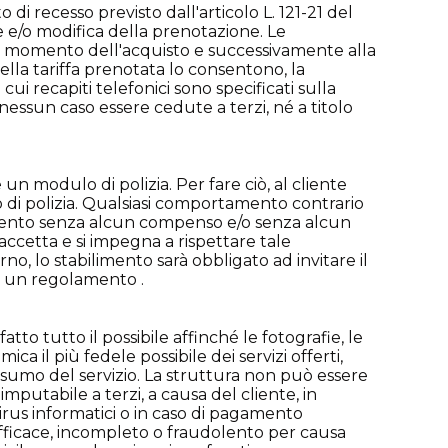
o di recesso previsto dall'articolo L. 121-21 del
e e/o modifica della prenotazione. Le
l momento dell'acquisto e successivamente alla
ella tariffa prenotata lo consentono, la
ui recapiti telefonici sono specificati sulla
essun caso essere cedute a terzi, né a titolo
e un modulo di polizia. Per fare ciò, al cliente
 di polizia. Qualsiasi comportamento contrario
ilimento senza alcun compenso e/o senza alcun
accetta e si impegna a rispettare tale
o, lo stabilimento sarà obbligato ad invitare il
o un regolamento .
to tutto il possibile affinché le fotografie, le
a il più fedele possibile dei servizi offerti,
onsumo del servizio. La struttura non può essere
putabile a terzi, a causa del cliente, in
, virus informatici o in caso di pagamento
efficace, incompleto o fraudolento per causa