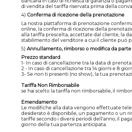
bancaria in caso di richiesta di garanzia o pagam
di vendita del tariffa riservata prima della conv
4)
Conferma di ricezione della prenotazione
La nostra piattaforma di prenotazione conferma 
online, la conferma di ricezione della prenotazione
alla tariffa prescelta, accettate dal cliente, la 
stabilimento del venditore a cui il cliente può p
5)
Annullamento, rimborso o modifica da parte 
Prezzo standard
1- In caso di cancellazione tra la data di preno
2 - In caso di cancellazione tra 14 giorni e 8 gio
3- Se non ti presenti (no show), la tua prenotaz
Tariffa Non Rimborsabile
se hai scelto la tariffa non rimborsabile, il rimbo
Emendamento
Le modifiche alla data vengono effettuate telefon
desiderato è disponibile, un pagamento o un rim
tariffe secondo i diversi periodi dell'anno, il pa
giorno della tua partenza anticipata.