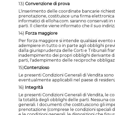
13)
Convenzione di prova
L'inserimento delle coordinate bancarie richiest
prenotazione, costituisce una firma elettronica ch
informatici di elloha.com. saranno conservati in
parti. Il cliente viene informato che il suo indi
14)
Forza maggiore
Per forza maggiore si intende qualsiasi evento e
adempiere in tutto o in parte agli obblighi previ
dalla giurisprudenza delle Corti e Tribunali fra
inadempimento dei propri obblighi derivante d
parti, l'adempimento delle reciproche obbligazio
15)
Contenzioso
Le presenti Condizioni Generali di Vendita sono 
eventualmente applicabili nel paese di residen
16)
Integrità
Le presenti Condizioni Generali di Vendita, le co
la totalità degli obblighi delle parti. Nessuna 
generali. I documenti che costituiscono gli impegn
prenotazione (comprese le condizioni speciali de
e le condizioni generali, le disposizioni che fi