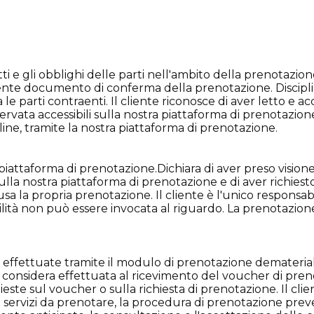
tti e gli obblighi delle parti nell'ambito della prenotazione
resente documento di conferma della prenotazione. Discipli
le parti contraenti. Il cliente riconosce di aver letto e ac
iservata accessibili sulla nostra piattaforma di prenotazion
ine, tramite la nostra piattaforma di prenotazione.
ra piattaforma di prenotazione.Dichiara di aver preso visio
 sulla nostra piattaforma di prenotazione e di aver richies
 la propria prenotazione. Il cliente è l'unico responsabile
lità non può essere invocata al riguardo. La prenotazione
effettuate tramite il modulo di prenotazione demateriali
considera effettuata al ricevimento del voucher di prenota
te sul voucher o sulla richiesta di prenotazione. Il client
ei servizi da prenotare, la procedura di prenotazione prev