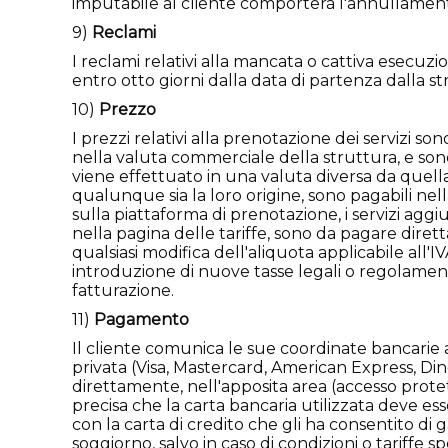
imputabile al cliente comporterà l'annullamento 
9)
Reclami
I reclami relativi alla mancata o cattiva esecuzi
entro otto giorni dalla data di partenza dalla st
10)
Prezzo
I prezzi relativi alla prenotazione dei servizi s
nella valuta commerciale della struttura, e sono
viene effettuato in una valuta diversa da quella
qualunque sia la loro origine, sono pagabili nella
sulla piattaforma di prenotazione, i servizi aggiu
nella pagina delle tariffe, sono da pagare dirett
qualsiasi modifica dell'aliquota applicabile all'I
introduzione di nuove tasse legali o regolament
fatturazione.
11)
Pagamento
Il cliente comunica le sue coordinate bancarie a 
privata (Visa, Mastercard, American Express, Dine
direttamente, nell'apposita area (accesso protetto
precisa che la carta bancaria utilizzata deve es
con la carta di credito che gli ha consentito di
soggiorno, salvo in caso di condizioni o tariffe