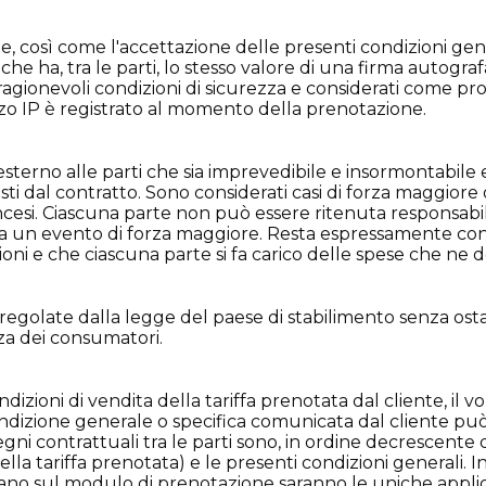
e, così come l'accettazione delle presenti condizioni gene
e ha, tra le parti, lo stesso valore di una firma autografa.
 ragionevoli condizioni di sicurezza e considerati come pr
rizzo IP è registrato al momento della prenotazione.
sterno alle parti che sia imprevedibile e insormontabile e
sti dal contratto. Sono considerati casi di forza maggiore
ncesi. Ciascuna parte non può essere ritenuta responsabile
a un evento di forza maggiore. Resta espressamente co
ni e che ciascuna parte si fa carico delle spese che ne d
regolate dalla legge del paese di stabilimento senza ostar
za dei consumatori.
ndizioni di vendita della tariffa prenotata dal cliente, il
condizione generale o specifica comunicata dal cliente pu
i contrattuali tra le parti sono, in ordine decrescente di p
lla tariffa prenotata) e le presenti condizioni generali. I
gurano sul modulo di prenotazione saranno le uniche applic