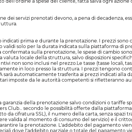
dell'ordine a spese del cliente, fatta salva ogni azione ci
one dei servizi prenotati devono, a pena di decadenza, ess
ruttura.
ono indicati prima e durante la prenotazione. I prezzi sono 
 validi solo per la durata indicata sulla piattaforma di p
 confermata sulla prenotazione, le spese di cambio sono a
 valuta locale della struttura, salvo disposizioni specific
ntivi non sono inclusi nel prezzo.Le tasse (tasse locali, tas
amente in loco presso la struttura. I prezzi tengono conto
VA sarà automaticamente trasferita ai prezzi indicati alla d
ari imposte da le autorità competenti si rifletteranno au
garanzia della prenotazione salvo condizioni o tariffe spec
rs Club... secondo le possibilità offerte dalla piattaform
 da cifratura SSL), il numero della carta, senza spazi tra l
sere valida al momento di consumo del servizio) e il critt
 garantire la prenotazione. L'addebito del pagamento vien
 speciali dove l'addebito parziale o totale del pagamento 