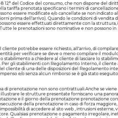
1-21-8 12° del Codice del consumo, che non dispone del diritt
la tariffa prenotata specificano i termini di cancellazion
sono essere modificate e/o cancellate se non indicato a
iorni prima dell'arrivo). Quando le condizioni di vendita d
ssono essere effettuati direttamente con la struttura, i c
 Tutte le prenotazioni sono nominative e non possono in n
l cliente potrebbe essere richiesto, all'arrivo, di compilar
entità per verificare se deve o meno compilare il modulo
o stabilimento a chiedere al cliente di lasciare lo stab
 Per gli stabilimenti con Regolamento Interno, il cliente 
l cliente di una delle disposizioni del Regolamento intern
compenso e/o senza alcun rimborso se è già stato eseguit
a di prenotazione non sono contrattuali.Anche se viene fat
 illustrare le strutture presentate forniscano una panoramic
renotazione e il giorno della prenotazione prenotazione c
secuzione della prenotazione in caso di forza maggiore, im
l'impossibilità di accedere al sito web , intrusioni esterne
atore. Qualsiasi prenotazione o pagamento irregolare, in