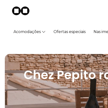
Acomodações
Ofertas especiais
Nas im
Chez Pepito r