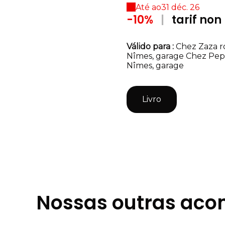
Até ao
31 déc. 26
-10%
|
tarif no
Válido
para
:
Chez Zaza ro
Nîmes, garage
Chez Pepi
Nîmes, garage
Livro
Nossas outras ac