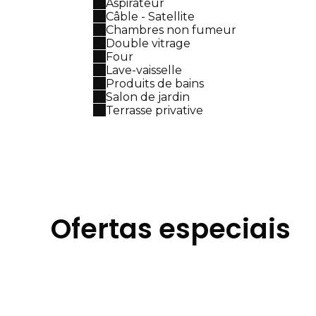
Aspirateur
Câble - Satellite
Chambres non fumeur
Double vitrage
Four
Lave-vaisselle
Produits de bains
Salon de jardin
Terrasse privative
Ofertas especiais