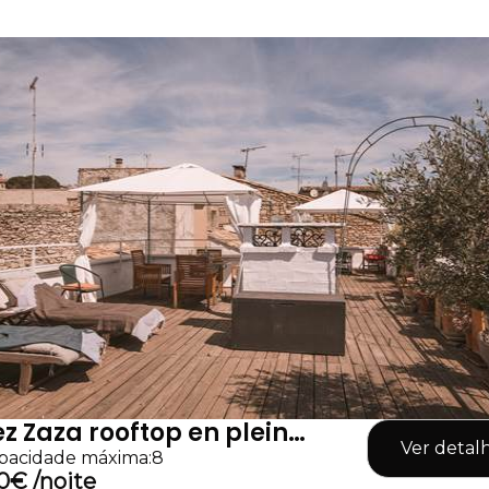
z Zaza rooftop en plein
Ver detal
tre de Nîmes, garage
pacidade máxima:8
0€ /noite