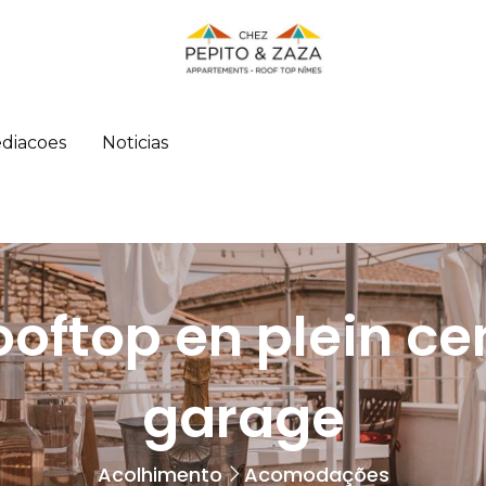
ediacoes
Noticias
ooftop en plein ce
garage
Acolhimento
Acomodações