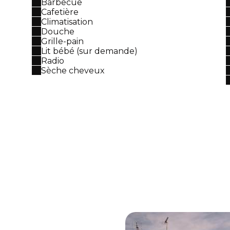
Barbecue
Cafetière
Climatisation
Douche
Grille-pain
Lit bébé (sur demande)
Radio
Sèche cheveux