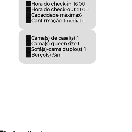
Hora do check-in :
16:00
Hora do check-out :
11:00
Capacidade máxima:
6
Confirmação :
Imediato
Cama(s) de casal(s) :
1
Cama(s) queen size:
1
Sofá(s)-cama duplo(s) :
1
Berço(s) :
Sim