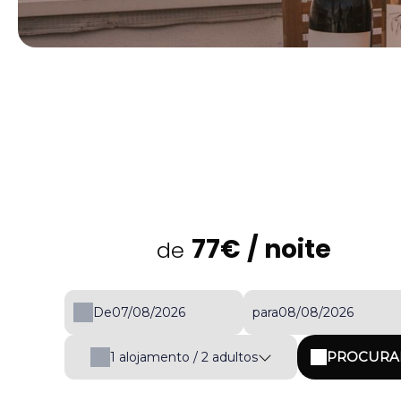
77€
/ noite
de
De
para
PROCURA
1
alojamento /
2
adultos