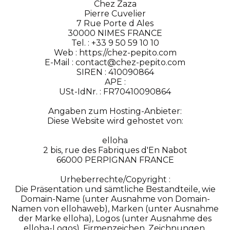
Chez Zaza
Pierre Cuvelier
7 Rue Porte d Ales
30000 NIMES FRANCE
Tel. : +33 9 50 59 10 10
Web : https://chez-pepito.com
E-Mail : contact@chez-pepito.com
SIREN : 410090864
APE :
USt-IdNr. : FR70410090864
Angaben zum Hosting-Anbieter:
Diese Website wird gehostet von:
elloha
2 bis, rue des Fabriques d'En Nabot
66000 PERPIGNAN FRANCE
Urheberrechte/Copyright :
Die Präsentation und sämtliche Bestandteile, wie
Domain-Name (unter Ausnahme von Domain-
Namen von ellohaweb), Marken (unter Ausnahme
der Marke elloha), Logos (unter Ausnahme des
elloha-Logos), Firmenzeichen, Zeichnungen,