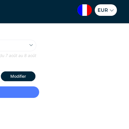
EUR
 du
7 août
au
8 août
Modifier