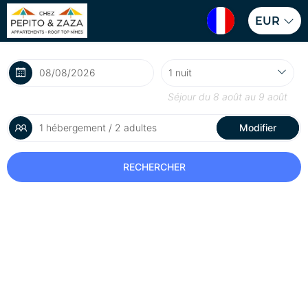
EUR
Séjour du
8 août
au
9 août
1 hébergement / 2 adultes
Modifier